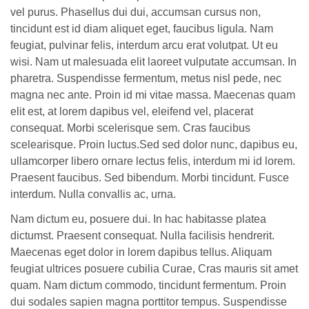
vel purus. Phasellus dui dui, accumsan cursus non,
tincidunt est id diam aliquet eget, faucibus ligula. Nam
feugiat, pulvinar felis, interdum arcu erat volutpat. Ut eu
wisi. Nam ut malesuada elit laoreet vulputate accumsan. In
pharetra. Suspendisse fermentum, metus nisl pede, nec
magna nec ante. Proin id mi vitae massa. Maecenas quam
elit est, at lorem dapibus vel, eleifend vel, placerat
consequat. Morbi scelerisque sem. Cras faucibus
scelearisque. Proin luctus.Sed sed dolor nunc, dapibus eu,
ullamcorper libero ornare lectus felis, interdum mi id lorem.
Praesent faucibus. Sed bibendum. Morbi tincidunt. Fusce
interdum. Nulla convallis ac, urna.
Nam dictum eu, posuere dui. In hac habitasse platea
dictumst. Praesent consequat. Nulla facilisis hendrerit.
Maecenas eget dolor in lorem dapibus tellus. Aliquam
feugiat ultrices posuere cubilia Curae, Cras mauris sit amet
quam. Nam dictum commodo, tincidunt fermentum. Proin
dui sodales sapien magna porttitor tempus. Suspendisse