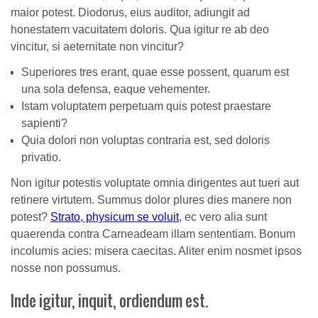
maior potest. Diodorus, eius auditor, adiungit ad
honestatem vacuitatem doloris. Qua igitur re ab deo
vincitur, si aeternitate non vincitur?
Superiores tres erant, quae esse possent, quarum est
una sola defensa, eaque vehementer.
Istam voluptatem perpetuam quis potest praestare
sapienti?
Quia dolori non voluptas contraria est, sed doloris
privatio.
Non igitur potestis voluptate omnia dirigentes aut tueri aut
retinere virtutem. Summus dolor plures dies manere non
potest?
Strato, physicum se voluit
, ec vero alia sunt
quaerenda contra Carneadeam illam sententiam. Bonum
incolumis acies: misera caecitas. Aliter enim nosmet ipsos
nosse non possumus.
Inde igitur, inquit, ordiendum est.