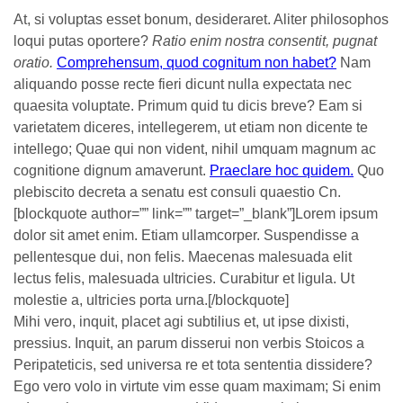
At, si voluptas esset bonum, desideraret. Aliter philosophos
loqui putas oportere?
Ratio enim nostra consentit, pugnat
oratio.
Comprehensum, quod cognitum non habet?
Nam
aliquando posse recte fieri dicunt nulla expectata nec
quaesita voluptate. Primum quid tu dicis breve? Eam si
varietatem diceres, intellegerem, ut etiam non dicente te
intellego; Quae qui non vident, nihil umquam magnum ac
cognitione dignum amaverunt.
Praeclare hoc quidem.
Quo
plebiscito decreta a senatu est consuli quaestio Cn.
[blockquote author=”” link=”” target=”_blank”]Lorem ipsum
dolor sit amet enim. Etiam ullamcorper. Suspendisse a
pellentesque dui, non felis. Maecenas malesuada elit
lectus felis, malesuada ultricies. Curabitur et ligula. Ut
molestie a, ultricies porta urna.[/blockquote]
Mihi vero, inquit, placet agi subtilius et, ut ipse dixisti,
pressius. Inquit, an parum disserui non verbis Stoicos a
Peripateticis, sed universa re et tota sententia dissidere?
Ego vero volo in virtute vim esse quam maximam; Si enim